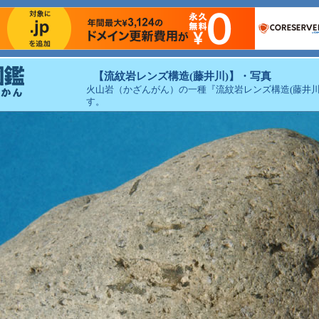
【流紋岩レンズ構造(藤井川)】・写真
火山岩（かざんがん）の一種『流紋岩レンズ構造(藤井川
す。