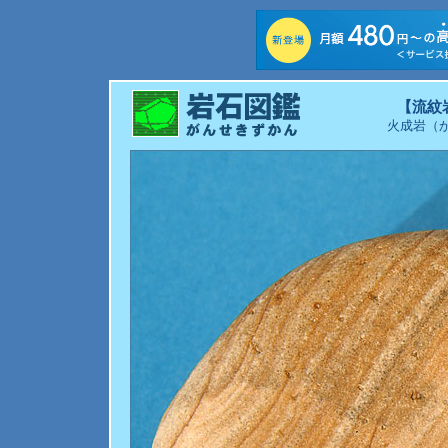
【流紋
火成岩（