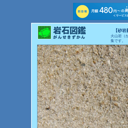
【砂岩
火山岩（
集です。