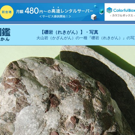
【礫岩（れきがん）】・写真
火山岩（かざんがん）の一種『礫岩（れきがん）』の写