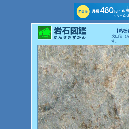
【粘板
火山岩（
す。