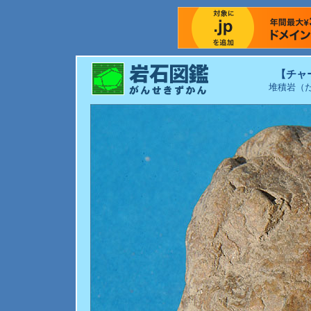
【チャ
堆積岩（