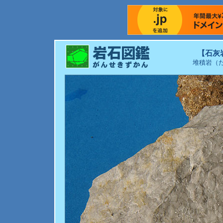
【石灰
堆積岩（