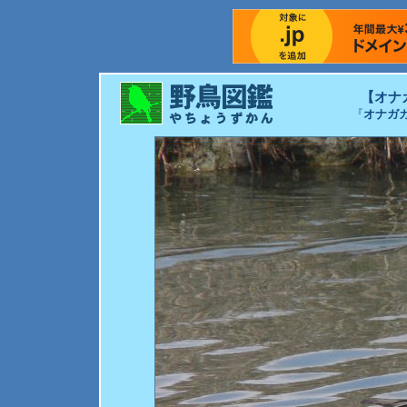
【オナ
『
オナガ