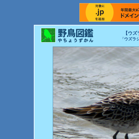
【ウズ
『
ウズラ