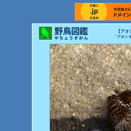
【アオ
『
アオシ