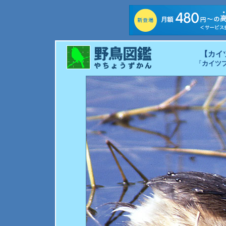
【カイ
『
カイツ