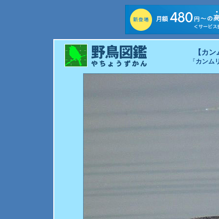
【カン
『
カンム