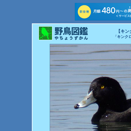
【キン
『
キンク