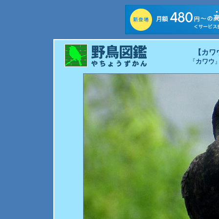
【カワ
『
カワウ