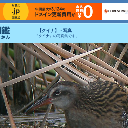
【クイナ】・写真
『
クイナ
』の写真集です。