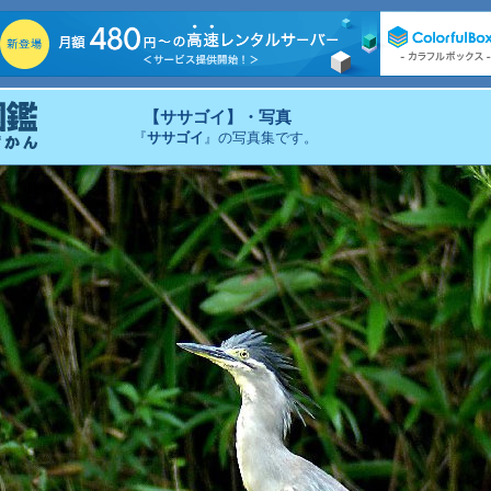
【ササゴイ】・写真
『
ササゴイ
』の写真集です。