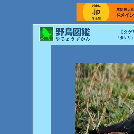
【タゲ
『
タゲリ