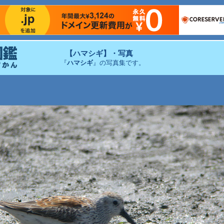
【ハマシギ】・写真
『
ハマシギ
』の写真集です。