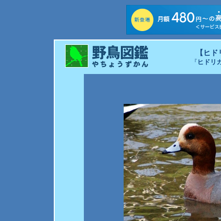
【ヒド
『
ヒドリ