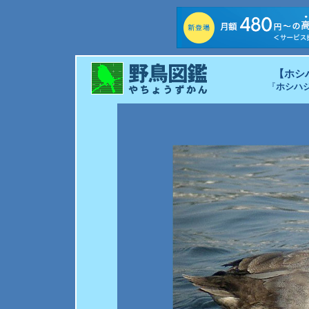
【ホシ
『
ホシハ