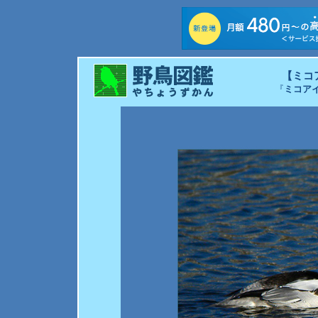
【ミコ
『
ミコア