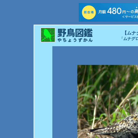
【ムナ
『
ムナグ