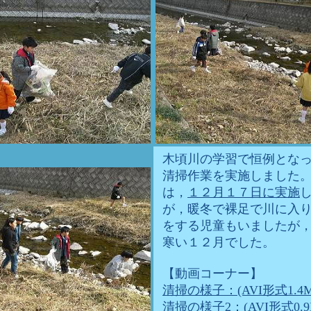
木頃川の学習で恒例とな
清掃作業を実施しました
は，
１２月１７日に実施
が，暖冬で裸足で川に入
をする児童もいましたが
寒い１２月でした。
【動画コーナー】
清掃の様子：(AVI形式1.4M
清掃の様子2：(AVI形式0.9