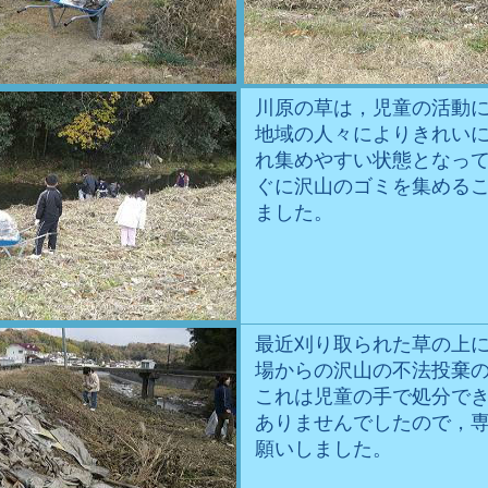
川原の草は，児童の活動
地域の人々によりきれい
れ集めやすい状態となっ
ぐに沢山のゴミを集める
ました。
最近刈り取られた草の上
場からの沢山の不法投棄
これは児童の手で処分で
ありませんでしたので，
願いしました。