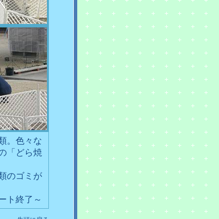
類。色々な
の「どら焼
類のゴミが
ポート終了～