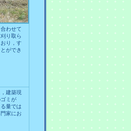
に合わせて
に刈り取ら
ており，す
ことができ
に，建築現
のゴミが
きる量では
専門家にお