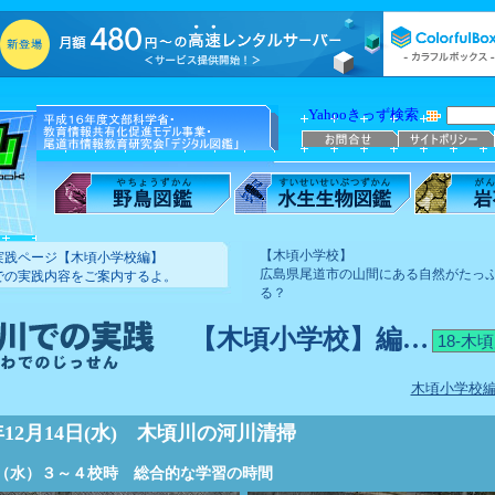
Yahooきっず検索
【木頃小学校】
実践ページ【木頃小学校編】
広島県尾道市の山間にある自然がたっ
での実践内容をご案内するよ。
る？
【木頃小学校】編…
木頃小学校編
5年12月14日(水) 木頃川の河川清掃
4日（水）３～４校時 総合的な学習の時間