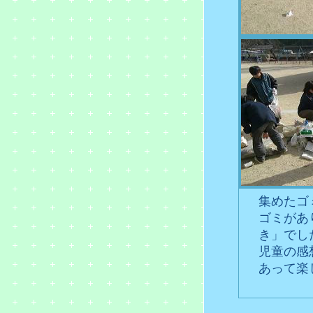
集めたゴ
ゴミがあ
き」でし
児童の感
あって楽