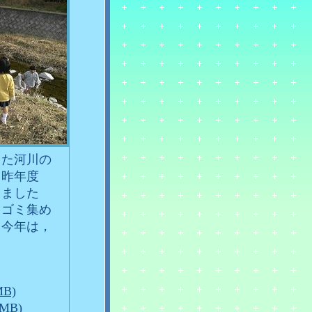
った河川の
。昨年度
しました
りゴミ集め
，今年は，
B)
MB)