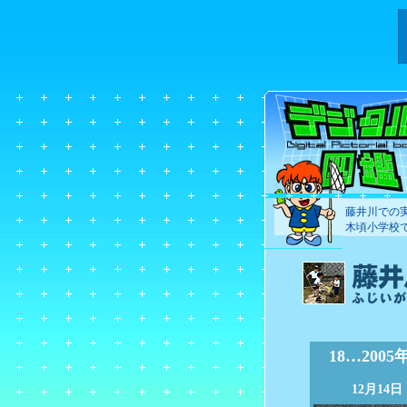
藤井川での
木頃小学校
18…200
12月1