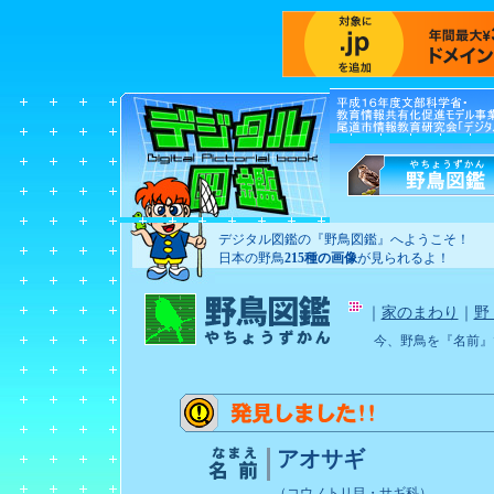
デジタル図鑑の『野鳥図鑑』へようこそ！
日本の野鳥
215種の画像
が見られるよ！
｜
家のまわり
｜
野
今、野鳥を『名前』
アオサギ
（コウノトリ目・サギ科）