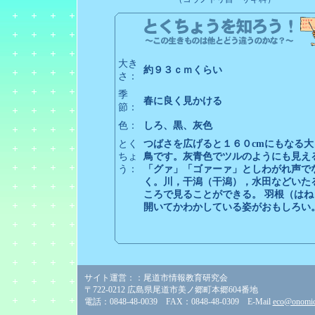
大き
約９３ｃｍくらい
さ：
季
春に良く見かける
節：
色：
しろ、黒、灰色
とく
つばさを広げると１６０cmにもなる大
ちょ
鳥です。灰青色でツルのようにも見え
う：
「グァ」「ゴァーァ」としわがれ声で
く。川，干潟（干潟），水田などいた
ころで見ることができる。 羽根（はね
開いてかわかしている姿がおもしろい
サイト運営：：尾道市情報教育研究会
〒722-0212 広島県尾道市美ノ郷町本郷604番地
電話：0848-48-0039 FAX：0848-48-0309 E-Mail
eco@onomich