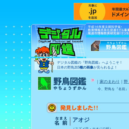
デジタル図鑑の『野鳥図鑑』へようこそ！
日本の野鳥
215種の画像
が見られるよ！
｜
家のまわり
｜
野
今、野鳥を『名前』
アオジ
（スズメ目・ホオジロ科）