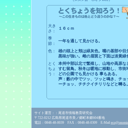
大き
１６ｃｍ
さ：
季
一年を通して見かける。
節：
色：
雄の頭上と頬は緑灰色。嘴の基部や目
黒味が強い。雌の眉斑と下面は淡黄緑
とく
本州中部以北で繁殖し、山地や高原な
ちょ
すむ留鳥。秋冬は暖地に移動し、市街
う：
どの公園でも見かける 事もある。
声：藪の中でツッ、ツッと鳴き、チョ
ーチョッ、チチクイチリリなどと囀る
サイト運営：：尾道市情報教育研究会
〒722-0212 広島県尾道市美ノ郷町本郷604番地
電話：0848-48-0039 FAX：0848-48-0309 E-Mail
eco@onomich