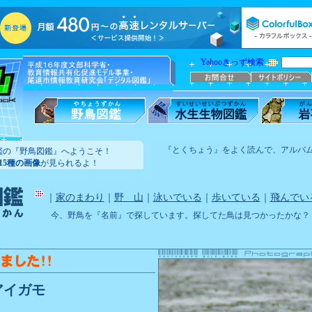
Yahooきっず検索
『とくちょう』をよく読んで、アルバ
鑑の『野鳥図鑑』へようこそ！
215種の画像
が見られるよ！
｜
家のまわり
｜
野 山
｜
泳いでいる
｜
歩いている
｜
飛んでい
今、野鳥を『名前』で探しています。探してた鳥は見つかったかな？
アイガモ