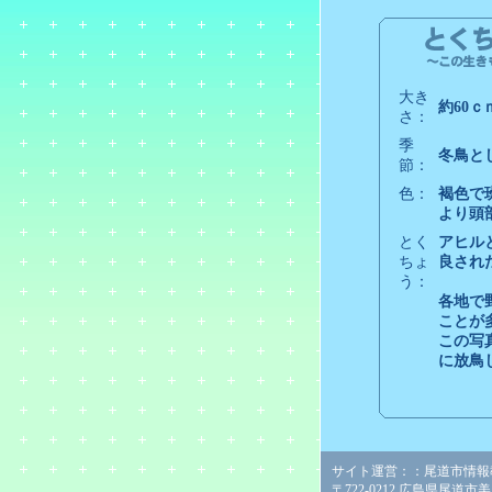
大き
約60ｃ
さ：
季
冬鳥と
節：
色：
褐色で
より頭
とく
アヒル
ちょ
良され
う：
各地で
ことが
この写
に放鳥
サイト運営：：尾道市情報
〒722-0212 広島県尾道市