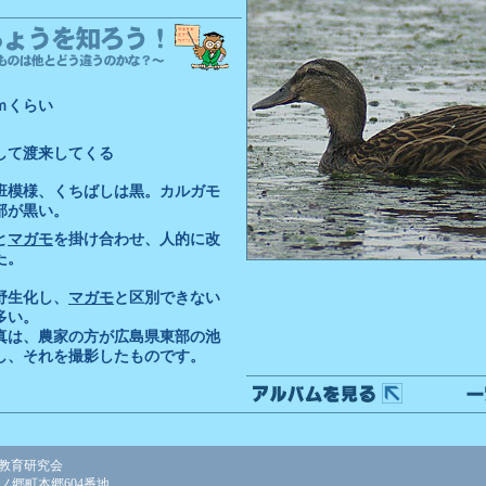
ｍくらい
して渡来してくる
班模様、くちばしは黒。カルガモ
部が黒い。
と
マガモ
を掛け合わせ、人的に改
た。
野生化し、
マガモ
と区別できない
多い。
真は、農家の方が広島県東部の池
し、それを撮影したものです。
教育研究会
美ノ郷町本郷604番地