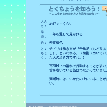
大き
約17ｃｍくらい
さ：
季
一年を通して見かける
節：
色：
橙黄褐色
とく
チドリは歩き方が『千鳥足（ちどりあ
ちょ
し）』といわれる。（酩酊（めいてい
う：
た人の歩き方ですね。）
百羽以上の群れで行動することが多い
首を巻いている筋はつながっていませ
満潮時には、いかだの上にいることが
い。