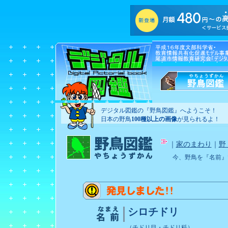
デジタル図鑑の『野鳥図鑑』へようこそ！
日本の野鳥
100種以上の画像
が見られるよ！
｜
家のまわり
｜
野
今、野鳥を『名前』
シロチドリ
（チドリ目・チドリ科）