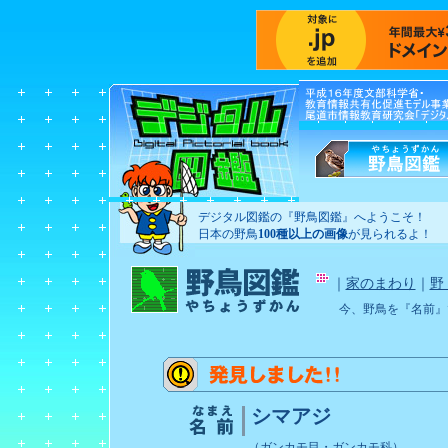
デジタル図鑑の『野鳥図鑑』へようこそ！
日本の野鳥
100種以上の画像
が見られるよ！
｜
家のまわり
｜
野
今、野鳥を『名前』
シマアジ
（ガンカモ目・ガンカモ科）