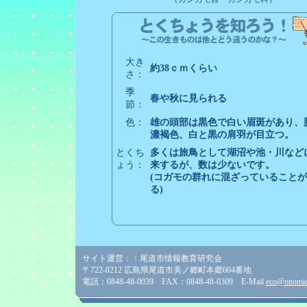
大き
約38ｃｍくらい
さ：
季
春や秋に見られる
節：
色：
雄の頭部は黒色で白い眉斑があり、
濃褐色、白と黒の肩羽が目立つ。
とくち
多くは旅鳥として湖沼や池・川など
ょう：
来するが、数は少ないです。
(コガモの群れに混ざっていること
る)
サイト運営：：尾道市情報教育研究会
〒722-0212 広島県尾道市美ノ郷町本郷604番地
電話：0848-48-0039 FAX：0848-48-0309 E-Mail
eco@onomich