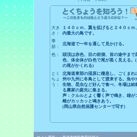
大き
１４０ｃｍ、翼を拡げると２４０ｃｍ
さ：
内最大の鳥です。
季
北海道で一年を通して見かける。
節：
色：
頭頂は赤色、目の前側、首の途中まで
色、体全体が白色で尾が黒く見える。(
の尾がかくれる)
とく
北海道東部の湿原に棲息し、ごくまれ
ちょ
州や九州に冬鳥として渡来する。魚や
う：
生物、昆虫など好んで食べ、冬場は給
る農家の庭先に集まる。
声：クルルとよく響く声で鳴き、雄が
雌がカッカッと鳴きあう。
(岡山県自然保護センターで写す)