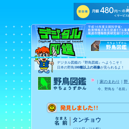
デジタル図鑑の『野鳥図鑑』へようこそ！
日本の野鳥
100種以上の画像
が見られるよ！
｜
家のまわり
｜
野
今、野鳥を『名前』
タンチョウ
（ツル目・ツル科）