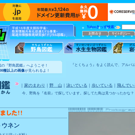
Yahooきっず検索
『とくちょう』をよく読んで、アルバ
鑑の『野鳥図鑑』へようこそ！
100種以上の画像
が見られるよ！
｜
家のまわり
｜
野 山
｜
泳いでいる
｜
歩いている
｜
飛んでい
今、野鳥を『名前』で探しています。探してた鳥は見つかったかな？
トウネン
チドリ目･シギ科）