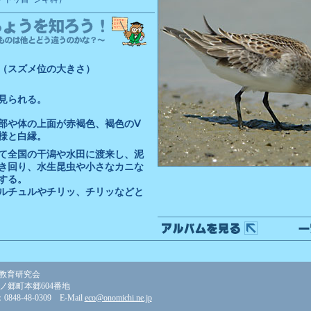
（スズメ位の大きさ）
見られる。
部や体の上面が赤褐色、褐色のⅤ
様と白縁。
て全国の干潟や水田に渡来し、泥
き回り、水生昆虫や小さなカニな
する。
ルチュルやチリッ、チリッなどと
教育研究会
美ノ郷町本郷604番地
848-48-0309 E-Mail
eco@onomichi.ne.jp