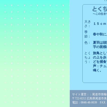
大き
１５ｃｍ
さ：
季
春や秋に
節：
色：
夏羽は頭
字の斑模
とく
旅鳥とし
ちょ
の上を歩
う：
どを捕食
声：チュ
鳴く。
サイト運営：：尾道市情報
〒722-0212 広島県尾道市
電話：0848-48-0039 FAX：0