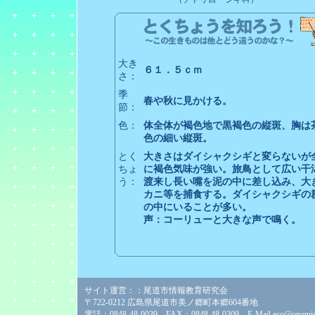
大き
６１．５ｃｍ
さ：
季
春や秋に見かける。
節：
色：
体全体が褐色地で黒褐色の縦斑、胸は
色の細い縦斑。
とく
大きさはダイシャクシギと変らないが
ちょ
に褐色気味が強い。旅鳥として広い干
う：
渡来し長い嘴を泥の中に差し込み、大
カニ等を捕食する。ダイシャクシギの
の中にいることが多い。
声：コーリューと大きな声で鳴く。
サイト運営：：尾道市情報教育研究会
〒722-0212 広島県尾道市美ノ郷町本郷604番地
電話：0848-48-0039 FAX：0848-48-0309 E-Mail
eco@onomich