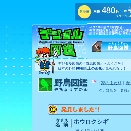
デジタル図鑑の『野鳥図鑑』へようこそ！
日本の野鳥
100種以上の画像
が見られるよ！
｜
家のまわり
｜
野
今、野鳥を『名前』
ホウロクシギ
（チドリ目・シギ科）