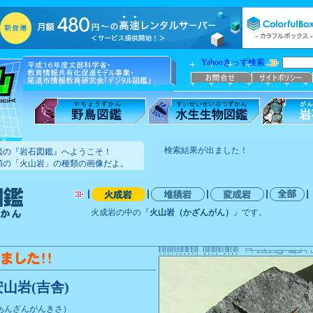
Yahooきっず検索
検索結果が出ました！
鑑の『岩石図鑑』へようこそ！
類の「火山岩」の種類の画像だよ。
火成岩の中の『
火山岩（かざんがん）
』です。
安山岩(吉舎)
あんざんがんきさ）