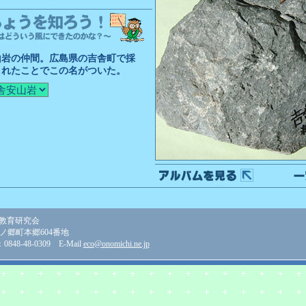
山岩の仲間。広島県の吉舎町で採
されたことでこの名がついた。
教育研究会
美ノ郷町本郷604番地
848-48-0309 E-Mail
eco@onomichi.ne.jp