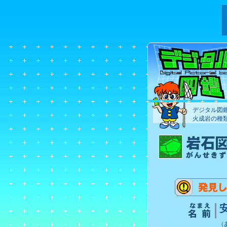
デジタル図
火成岩の種
（