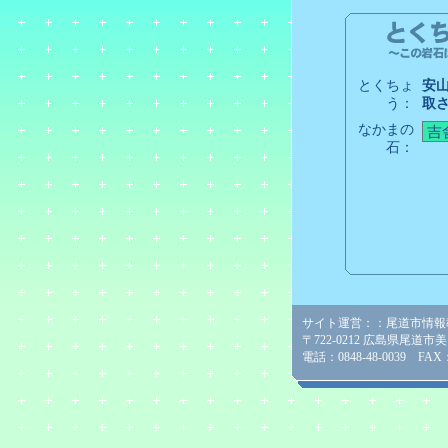
とくちょ
安
う：
取
なかまの
石：
サイト運営：：尾道市情報
〒722-0212 広島県尾道市
電話：0848-48-0039 FAX：0