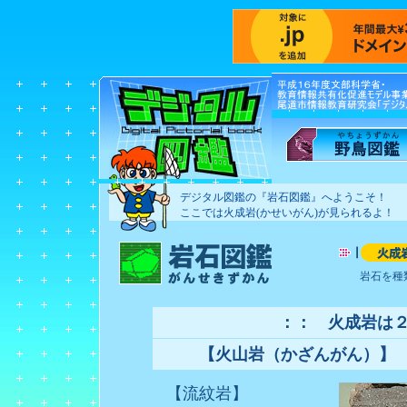
デジタル図鑑の『岩石図鑑』へようこそ！
ここでは火成岩(かせいがん)が見られるよ！
岩石を種
：： 火成岩は
【火山岩（かざんがん）】
【流紋岩】