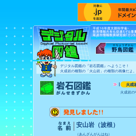
デジタル図鑑の『岩石図鑑』へようこそ！
火成岩の種類の「火山岩」の種類の画像だよ
火成岩の
安山岩（波根）
（あんざんがんはね）