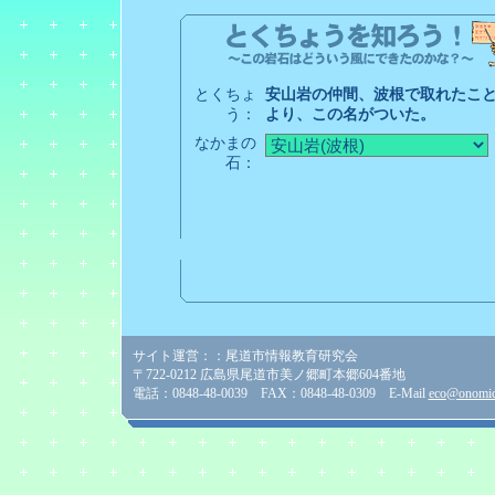
とくちょ
安山岩の仲間、波根で取れたこ
う：
より、この名がついた。
なかまの
石：
サイト運営：：尾道市情報教育研究会
〒722-0212 広島県尾道市美ノ郷町本郷604番地
電話：0848-48-0039 FAX：0848-48-0309 E-Mail
eco@onomich