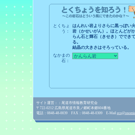
とくちょ
はんれい岩よりさらに黒っぽい
う：
岩（かせいがん）。ほとんどが
らん石と輝石（きせき）ででき
る。
結晶の大きさはそろっている。
なかまの
石：
サイト運営：：尾道市情報教育研究会
〒722-0212 広島県尾道市美ノ郷町本郷604番地
電話：0848-48-0039 FAX：0848-48-0309 E-Mail
eco@onomich