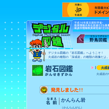
デジタル図鑑の『岩石図鑑』へようこそ！
火成岩の種類の「深成岩」の種類の画像だよ
火成岩の
かんらん岩
（かんらんがん）