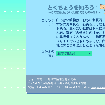
とくちょ
白っぽい鉱物は、おもに斜長石
う：
ずかのカリ長石、石英をふくむ
もある。黒っぽい鉱物はおもに
ん石。輝石（きせき）のほか、
に黒雲母（くろうんも）、緑泥
（りょくでいせき）もふくむ。
地に黒ごまをまぶしたような岩
なかまの
石：
サイト運営：：尾道市情報教育研究会
〒722-0212 広島県尾道市美ノ郷町本郷604番地
電話：0848-48-0039 FAX：0848-48-0309 E-Mail
eco@onomich