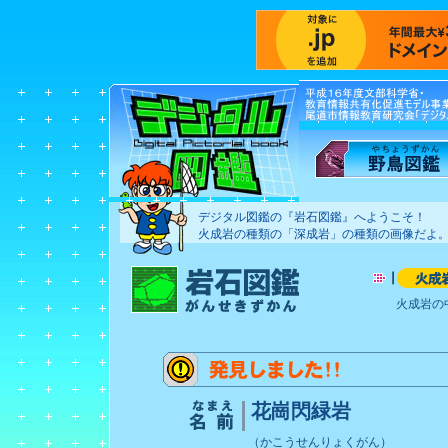
デジタル図鑑の『岩石図鑑』へようこそ！
火成岩の種類の「深成岩」の種類の画像だよ
火成岩の
花崗閃緑岩
（かこうせんりょくがん）