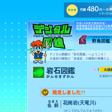
デジタル図鑑の『岩石図鑑』へようこそ！
火成岩の種類の「深成岩」の種類の画像だよ
火成岩の
花崗岩(天竜川)
（かこうがんてんりゅうがわ）