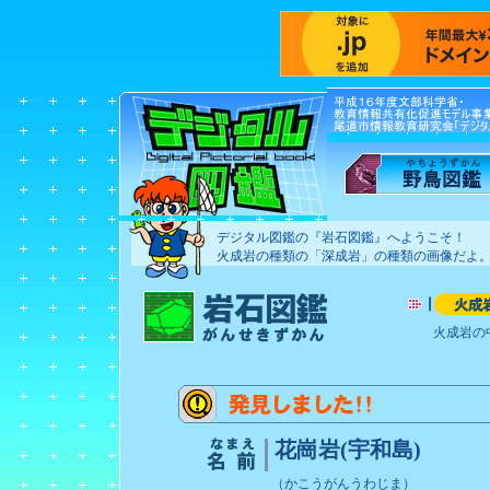
デジタル図鑑の『岩石図鑑』へようこそ！
火成岩の種類の「深成岩」の種類の画像だよ
火成岩の
花崗岩(宇和島)
（かこうがんうわじま）