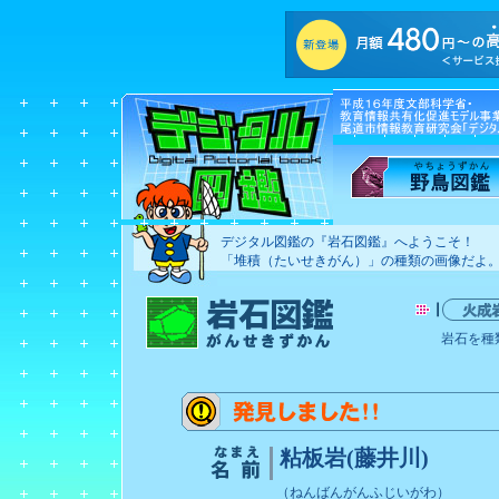
デジタル図鑑の『岩石図鑑』へようこそ！
「堆積（たいせきがん）」の種類の画像だよ
岩石を種
粘板岩(藤井川)
（ねんばんがんふじいがわ）