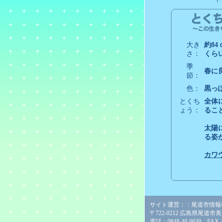
大き
約84
さ：
くら
季
春に
節：
色：
黒っ
とくち
全体
ょう：
るこ
太陽
る姿
カワ
サイト運営：：尾道市情報
〒722-0212 広島県尾道市
電話：0848-48-0039 FAX：0