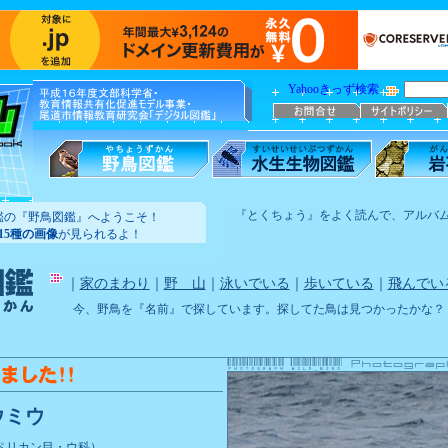
Yahooきっず検索
『とくちょう』をよく読んで、アルバ
鑑の『野鳥図鑑』へようこそ！
215種の画像
が見られるよ！
｜
家のまわり
｜
野 山
｜
泳いでいる
｜
歩いている
｜
飛んでい
今、野鳥を『名前』で探しています。探してた鳥は見つかったかな？
ウミウ
ペリカン目・ウ科）