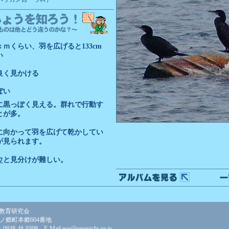
ｃｍくらい、羽を広げると133cm
い
良く見かける
ぽい
に黒っぽく見える。群れで行動す
とが多。
に向かって羽を広げて乾かしてい
が見られます。
ウ
と見分けが難しい。
教育研究会
美ノ郷町本郷604番地
848-48-0309 E-Mail
eco@onomichi.ne.jp