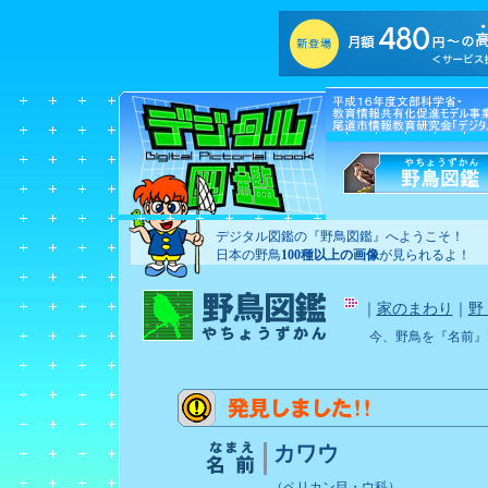
デジタル図鑑の『野鳥図鑑』へようこそ！
日本の野鳥
100種以上の画像
が見られるよ！
｜
家のまわり
｜
野
今、野鳥を『名前』
カワウ
（ペリカン目・ウ科）