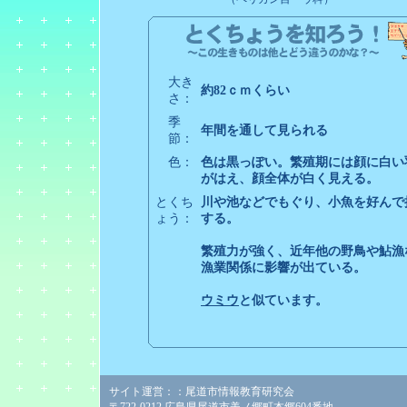
大き
約82ｃｍくらい
さ：
季
年間を通して見られる
節：
色：
色は黒っぽい。繁殖期には顔に白い
がはえ、顔全体が白く見える。
とくち
川や池などでもぐり、小魚を好んで
ょう：
する。
繁殖力が強く、近年他の野鳥や鮎漁
漁業関係に影響が出ている。
ウミウ
と似ています。
サイト運営：：尾道市情報教育研究会
〒722-0212 広島県尾道市美ノ郷町本郷604番地