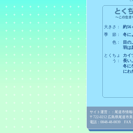
大きさ：
約5
季 節：
冬に
色：
目の
羽は
とくちょ
カイ
う：
長い
冬に
にわ
サイト運営：：尾道市情報
〒722-0212 広島県尾道市
電話：0848-48-0039 FAX：0