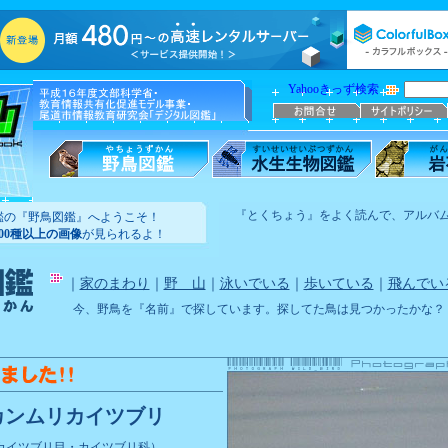
Yahooきっず検索
『とくちょう』をよく読んで、アルバ
鑑の『野鳥図鑑』へようこそ！
100種以上の画像
が見られるよ！
｜
家のまわり
｜
野 山
｜
泳いでいる
｜
歩いている
｜
飛んでい
今、野鳥を『名前』で探しています。探してた鳥は見つかったかな？
カンムリカイツブリ
カイツブリ目・カイツブリ科）