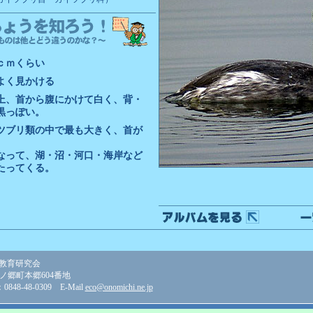
6ｃｍくらい
よく見かける
上、首から腹にかけて白く、背・
黒っぽい。
ツブリ類の中で最も大きく、首が
。
なって、湖・沼・河口・海岸など
たってくる。
教育研究会
美ノ郷町本郷604番地
848-48-0309 E-Mail
eco@onomichi.ne.jp