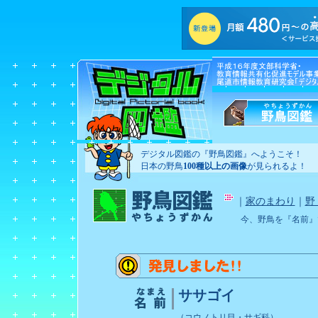
デジタル図鑑の『野鳥図鑑』へようこそ！
日本の野鳥
100種以上の画像
が見られるよ！
｜
家のまわり
｜
野
今、野鳥を『名前』
ササゴイ
（コウノトリ目・サギ科）