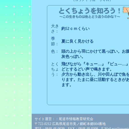
大き
約52ｃｍくらい
さ：
季
夏に良く見かける
節：
色：
頭の上から羽にかけて黒っぽい。お
灰色っぽい。
とく
飛びながら『キュー…』『ピュ―…
ちょ
どとするどい声で鳴きます。
う：
夕方から動き出し、川や田んぼで魚
ります。たまに昼に活動するときが
ます。
サイト運営：：尾道市情報教育研究会
〒722-0212 広島県尾道市美ノ郷町本郷604番地
電話：0848-48-0039 FAX：0848-48-0309 E-Mail
eco@onomich