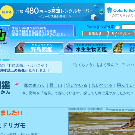
Yahooきっず検索
『とくちょう』をよく読んで、アルバ
鑑の『野鳥図鑑』へようこそ！
100種以上の画像
が見られるよ！
｜
家のまわり
｜
野 山
｜
泳いでいる
｜
歩いている
｜
飛んでい
今、野鳥を『名前』で探しています。探してた鳥は見つかったかな？
ヒドリガモ
ガンカモ目・ガンカモ科）