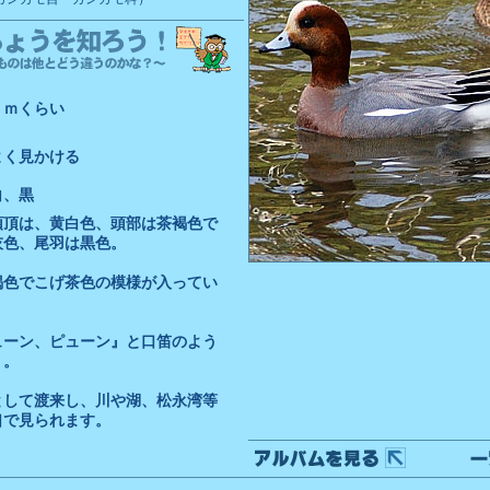
ｃｍくらい
よく見かける
白、黒
頭頂は、黄白色、頭部は茶褐色で
灰色、尾羽は黒色。
褐色でこげ茶色の模様が入ってい
ューン、ピューン』と口笛のよう
く。
として渡来し、川や湖、松永湾等
口で見られます。