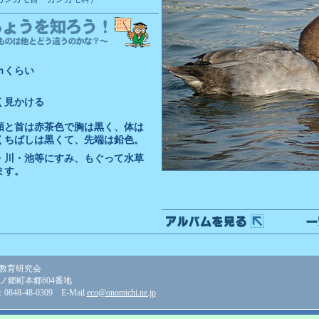
ｍくらい
く見かける
頭と首は赤茶色で胸は黒く、体は
くちばしは黒くて、先端は鉛色。
・川・池等にすみ、もぐって水草
ます。
教育研究会
美ノ郷町本郷604番地
848-48-0309 E-Mail
eco@onomichi.ne.jp