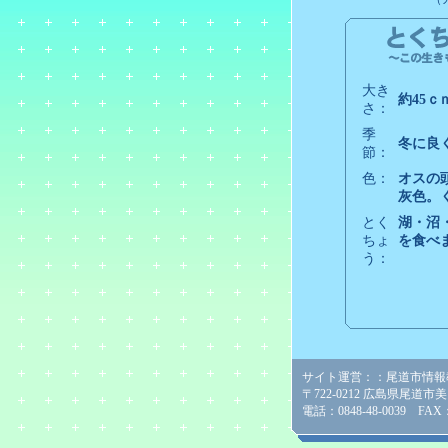
大き
約45ｃ
さ：
季
冬に良
節：
色：
オスの
灰色。
とく
湖・沼
ちょ
を食べ
う：
サイト運営：：尾道市情報
〒722-0212 広島県尾道市
電話：0848-48-0039 FAX：0