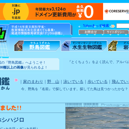
Yahooきっず検索
『とくちょう』をよく読んで、アルバ
鑑の『野鳥図鑑』へようこそ！
100種以上の画像
が見られるよ！
｜
家のまわり
｜
野 山
｜
泳いでいる
｜
歩いている
｜
飛んでい
今、野鳥を『名前』で探しています。探してた鳥は見つかったかな？
ホシハジロ
ガンカモ目・ガンカモ科）