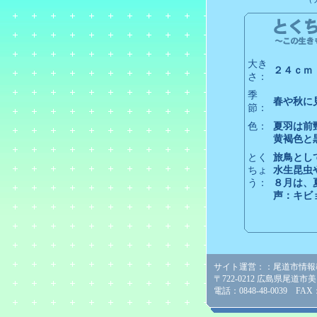
大き
２４ｃｍ
さ：
季
春や秋に
節：
色：
夏羽は前
黄褐色と
とく
旅鳥とし
ちょ
水生昆虫
う：
８月は、
声：キビ
サイト運営：：尾道市情報
〒722-0212 広島県尾道市
電話：0848-48-0039 FAX：0