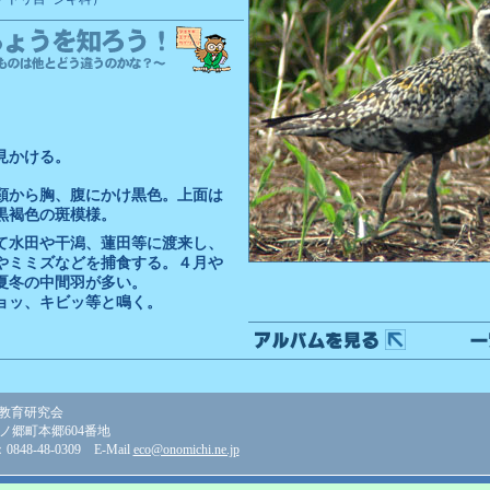
見かける。
頸から胸、腹にかけ黒色。上面は
黒褐色の斑模様。
て水田や干潟、蓮田等に渡来し、
やミミズなどを捕食する。４月や
夏冬の中間羽が多い。
ョッ、キビッ等と鳴く。
教育研究会
美ノ郷町本郷604番地
848-48-0309 E-Mail
eco@onomichi.ne.jp