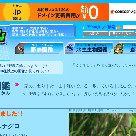
Yahooきっず検索
『とくちょう』をよく読んで、アルバ
鑑の『野鳥図鑑』へようこそ！
100種以上の画像
が見られるよ！
｜
家のまわり
｜
野 山
｜
泳いでいる
｜
歩いている
｜
飛んでい
今、野鳥を『名前』で探しています。探してた鳥は見つかったかな？
ムナグロ
チドリ目･シギ科）