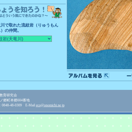
竜川で取れた流紋岩（りゅうもん
ん）の仲間。
教育研究会
美ノ郷町本郷604番地
848-48-0309 E-Mail
eco@onomichi.ne.jp