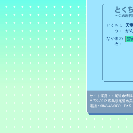
とくちょ
天
う：
が
なかまの
石：
サイト運営：：尾道市情報
〒722-0212 広島県尾道市
電話：0848-48-0039 FAX：0