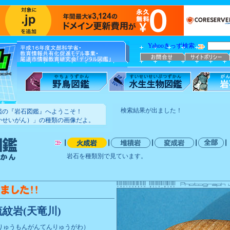
Yahooきっず検索
検索結果が出ました！
鑑の『岩石図鑑』へようこそ！
かせいがん）」の種類の画像だよ。
岩石を種類別で見ています。
流紋岩(天竜川)
りゅうもんがんてんりゅうがわ）