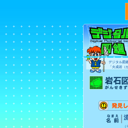
デジタル図
「火成岩（
（