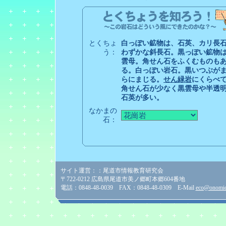
とくちょ
白っぽい鉱物は、石英、カリ長
う：
わずかな斜長石。黒っぽい鉱物
雲母。角せん石をふくむものも
る。白っぽい岩石。黒いつぶが
らにまじる。
せん緑岩
にくらべ
角せん石が少なく黒雲母や半透
石英が多い。
なかまの
石：
サイト運営：：尾道市情報教育研究会
〒722-0212 広島県尾道市美ノ郷町本郷604番地
電話：0848-48-0039 FAX：0848-48-0309 E-Mail
eco@onomich