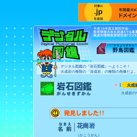
デジタル図鑑の『岩石図鑑』へようこそ！
火成岩の種類の「深成岩」の種類の画像だよ
火成岩の
花崗岩
（かこうがん）