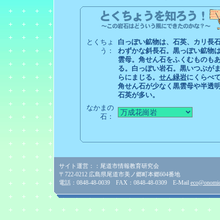
とくちょ
白っぽい鉱物は、石英、カリ長
う：
わずかな斜長石。黒っぽい鉱物
雲母。角せん石をふくむものも
る。白っぽい岩石。黒いつぶが
らにまじる。
せん緑岩
にくらべ
角せん石が少なく黒雲母や半透
石英が多い。
なかまの
石：
サイト運営：：尾道市情報教育研究会
〒722-0212 広島県尾道市美ノ郷町本郷604番地
電話：0848-48-0039 FAX：0848-48-0309 E-Mail
eco@onomich