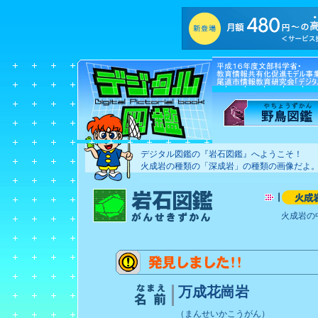
デジタル図鑑の『岩石図鑑』へようこそ！
火成岩の種類の「深成岩」の種類の画像だよ
火成岩の
万成花崗岩
（まんせいかこうがん）